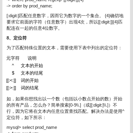
-> order by prod_name;
[:digit:]
匹配任意数字，因而它为数字的一个集合。
{4}
确切地
要求它前面的字符（任意数字）出现
4
次，所以
[[:digit:]]{4}
匹
配连在一起的任意
4
位数字。
8、定位符
为了匹配特殊位置的文本，需要使用下表中列出的定位符：
元字符
说明
^
文本的开始
$
文本的结尾
[[:<:]]
词的开始
[[:>:]]
词的结尾
如，如果你想找出以一个数（包括以小数点开始的数）开始
的所有产品，怎么办？简单搜索
[0-9\\.]
（或
[[:digit:]\\.]
）不
行，因为它将在文本内任意位置查找匹配。解决办法是使用
^
定位符，如下所示：
mysql> select prod_name