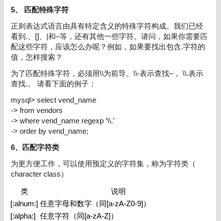
5、
匹配特殊字符
正则表达式语言由具有特定含义的特殊字符构成。我们已经
看到
.
、
[]
、
|
和
–
等，还有其他一些字符。请问，如果你需要匹
配这些字符，应该怎么办呢？例如，如果要找出包含
.
字符的
值，怎样搜索？
为了匹配特殊字符，必须用
\\
为前导。
\\-
表示查找
–
，
\\.
表示
查找
.
。
请看下面的例子：
mysql> select vend_name
-> from vendors
-> where vend_name regexp ‘\\.’
-> order by vend_name;
6、匹配字符类
为更方便工作，可以使用预定义的字符集，称为
字符类
（
character class
）
类
说明
[:alnum:]
任意字母和数字（同
[a-zA-Z0-9]
）
[:alpha:]
任意字符（同
[a-zA-Z]
）