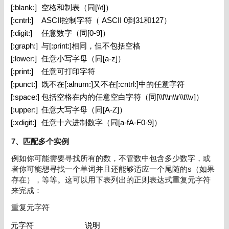
[:blank:]
空格和制表（同
[\\t]
）
[:cntrl:]
ASCII
控制字符（
ASCII
0
到
31
和
127
）
[:digit:]
任意数字（同
[0-9]
）
[:graph:]
与
[:print:]
相同，但不包括空格
[:lower:]
任意小写字母（同
[a-z]
）
[:print:]
任意可打印字符
[:punct:]
既不在
[:alnum:]
又不在
[:cntrl:]
中的任意字符
[:space:]
包括空格在内的任意空白字符（同
[\\f\\n\\r\\t\\v]
）
[:upper:]
任意大写字母（同
[A-Z]
）
[:xdigit:]
任意十六进制数字（同
[a-fA-F0-9]
）
7、
匹配多个实例
例如你可能需要寻找所有的数，不管数中包含多少数字，或
者你可能想寻找一个单词并且还能够适应一个尾随的
s
（如果
存在），等等。这可以用下表
列出的正则表达式重复元字符
来完成：
重复元字符
元字符
说明