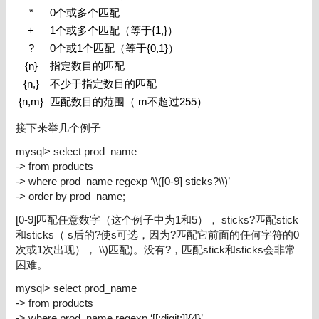
*
0
个或多个匹配
+
1
个或多个匹配（等于
{1,}
）
?
0
个或
1
个匹配（等于
{0,1}
）
{n}
指定数目的匹配
{n,}
不少于指定数目的匹配
{n,m}
匹配数目的范围（
m
不超过
255
）
接下来举几个例子
mysql> select prod_name
-> from products
-> where prod_name regexp ‘\\([0-9] sticks?\\)’
-> order by prod_name;
[0-9]
匹配任意数字（这个例子中为
1
和
5
），
sticks?
匹配
stick
和
sticks
（
s
后的
?
使
s
可选，因为
?
匹配它前面的任何字符的
0
次或
1
次出现），
\\)
匹配
)
。没有
?
，匹配
stick
和
sticks
会非常
困难。
mysql> select prod_name
-> from products
-> where prod_name regexp ‘[[:digit:]]{4}’