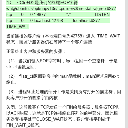
^D <Ctrl+D>是我们的终端EOF字符
wu@ubuntu:~/opt/unpv13e/tcpcliserv$ netstat -a|grep 9877
tcp 0 0 *:9877 *:* LISTEN
tcp 0 0 localhost:42758 localhost:9877
TIME_WAIT
当前连接的客户端（本地端口号为42758）进入 TIME_WAIT
状态，而监听服务器仍在等待下一个客户连接
正常终止客户和服务器的步骤：
（1） 当我们键入EOF字符时，fgets返回一个空指针，于是
str_cli函数返回。
（2） 当str_cli返回到客户的main函数时，main通过调用exit
终止。
（3） 进程终止处理的部分工作是关闭所有打开的描述符，因
此客户打开的套接字由内核
关闭。这导致客户TCP发送一个FIN给服务器，服务器TCP则
以ACK响应，这就是TCP连接终止序列的前半部分。因此服
务器套接字处于CLOSE_WAIT状态，客户套接字则处于
FIN_WAIT_2状态。