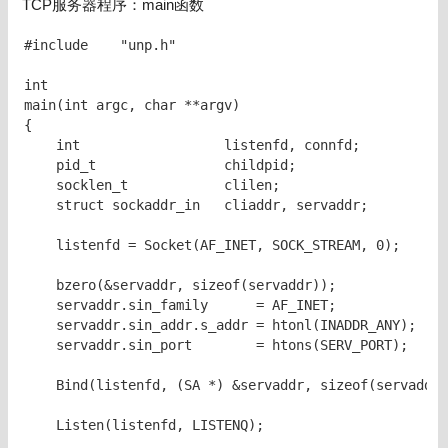
TCP服务器程序：main函数
#include    "unp.h"

int

main(int argc, char **argv)

{

    int                  listenfd, connfd;

    pid_t                childpid;

    socklen_t            clilen;

    struct sockaddr_in   cliaddr, servaddr;

    listenfd = Socket(AF_INET, SOCK_STREAM, 0);

    bzero(&servaddr, sizeof(servaddr));

    servaddr.sin_family      = AF_INET;

    servaddr.sin_addr.s_addr = htonl(INADDR_ANY);

    servaddr.sin_port        = htons(SERV_PORT);

    Bind(listenfd, (SA *) &servaddr, sizeof(servaddr)
    Listen(listenfd, LISTENQ);
