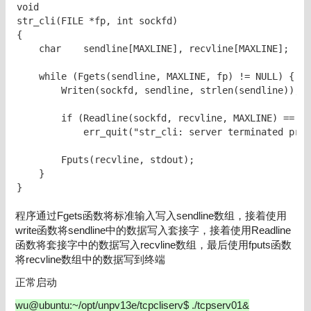
void

str_cli(FILE *fp, int sockfd)

{

    char    sendline[MAXLINE], recvline[MAXLINE];

    while (Fgets(sendline, MAXLINE, fp) != NULL) {

        Writen(sockfd, sendline, strlen(sendline));

        if (Readline(sockfd, recvline, MAXLINE) == 0)

            err_quit("str_cli: server terminated prem
        Fputs(recvline, stdout);

    }

}
程序通过Fgets函数将标准输入写入sendline数组，接着使用
write函数将sendline中的数据写入套接字，接着使用Readline
函数将套接字中的数据写入recvline数组，最后使用fputs函数
将recvline数组中的数据写到终端
正常启动
wu@ubuntu:~/opt/unpv13e/tcpcliserv$ ./tcpserv01&