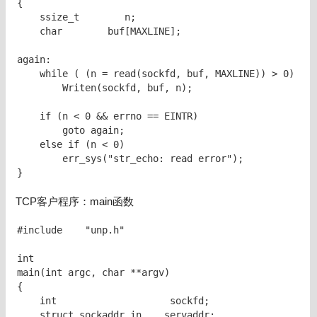
{

    ssize_t        n;

    char        buf[MAXLINE];

again:

    while ( (n = read(sockfd, buf, MAXLINE)) > 0)

        Writen(sockfd, buf, n);

    if (n < 0 && errno == EINTR)

        goto again;

    else if (n < 0)

        err_sys("str_echo: read error");

}
TCP客户程序：main函数
#include    "unp.h"

int

main(int argc, char **argv)

{

    int                    sockfd;

    struct sockaddr_in    servaddr;
