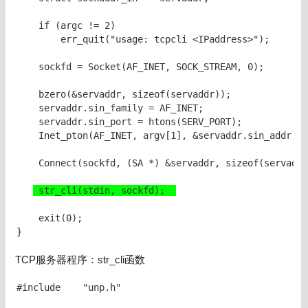
    if (argc != 2)

        err_quit("usage: tcpcli <IPaddress>");

    sockfd = Socket(AF_INET, SOCK_STREAM, 0);

    bzero(&servaddr, sizeof(servaddr));

    servaddr.sin_family = AF_INET;

    servaddr.sin_port = htons(SERV_PORT);

    Inet_pton(AF_INET, argv[1], &servaddr.sin_addr);

    Connect(sockfd, (SA *) &servaddr, sizeof(servaddr
 str_cli(stdin, sockfd);  
    exit(0);

}
TCP服务器程序：str_cli函数
#include    "unp.h"
