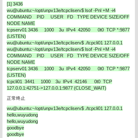
[1] 3436
wu@ubuntu:~/opt/unpv13e/tcpcliserv$ lsof -Pnl +M -i4
COMMAND PID USER FD TYPE DEVICE SIZE/OFF
NODE NAME
tcpserv01 3436 1000 3u IPv4 42050 0t0 TCP *:9877
(LISTEN)
wu@ubuntu:~/opt/unpv13e/tcpcliserv$ ./tcpcli01 127.0.0.1
wu@ubuntu:~/opt/unpv13e/tcpcliserv$ lsof -Pnl +M -i4
COMMAND PID USER FD TYPE DEVICE SIZE/OFF
NODE NAME
tcpserv01 3436 1000 3u IPv4 42050 0t0 TCP *:9877
(LISTEN)
tcpcli01 3441 1000 3u IPv4 42146 0t0 TCP
127.0.0.1:42751->127.0.0.1:9877 (CLOSE_WAIT)
正常终止
wu@ubuntu:~/opt/unpv13e/tcpcliserv$ ./tcpcli01 127.0.0.1
hello,wuyudong
hello,wuyudong
goodbye
goodbye