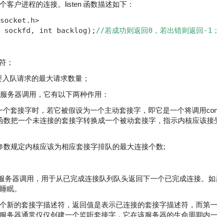
客户进程的连接。listen 函数描述如下：
socket.h>   

 sockfd, int backlog);
//若成功则返回0，若出错则返回-1；
述符；
程所要入队请求的最大请求数量；
 TCP 服务器调用，它有以下两种作用：
数创建一个套接字时，若它被假设为一个主动套接字，即它是一个将调用conn
ten 函数把一个未连接的套接字转换成一个被动套接字，指示内核应该
第二个参数规定内核应该为相应套接字排队的最大连接个数;
 TCP 服务器调用，用于从已完成连接队列队头返回下一个已完成连接。
睡眠。
个新的套接字描述符，返回值是表示已连接的套接字描述符，而第
服务器通常仅仅创建一个监听套接字，它在该服务器的生命周期内