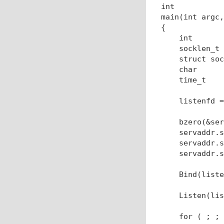
int

main(int argc,
{

    int       
    socklen_t 
    struct soc
    char      
    time_t    
    listenfd =
    bzero(&ser
    servaddr.s
    servaddr.s
    servaddr.s
    Bind(liste
    Listen(lis
    for ( ; ; 