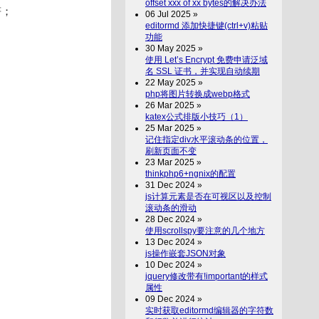
offset xxx of xx bytes的解决办法
符；
06 Jul 2025 »
editormd 添加快捷键(ctrl+v)粘贴
功能
30 May 2025 »
使用 Let’s Encrypt 免费申请泛域
名 SSL 证书，并实现自动续期
22 May 2025 »
php将图片转换成webp格式
26 Mar 2025 »
katex公式排版小技巧（1）
25 Mar 2025 »
记住指定div水平滚动条的位置，
刷新页面不变
23 Mar 2025 »
thinkphp6+ngnix的配置
31 Dec 2024 »
js计算元素是否在可视区以及控制
滚动条的滑动
28 Dec 2024 »
使用scrollspy要注意的几个地方
13 Dec 2024 »
js操作嵌套JSON对象
10 Dec 2024 »
jquery修改带有!important的样式
属性
09 Dec 2024 »
实时获取editormd编辑器的字符数