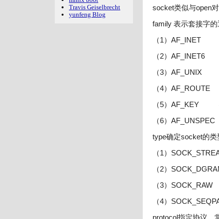
Travis Geiselbrecht
socket类似与o
yunfeng Blog
family 表示套
（1）AF_INET 
（2）AF_INET6
（3）AF_UNIX 
（4）AF_ROUT
（5）AF_KEY
（6）AF_UNSP
type确定socke
（1）SOCK_ST
（2）SOCK_D
（3）SOCK_RA
（4）SOCK_SE
protocol指定协