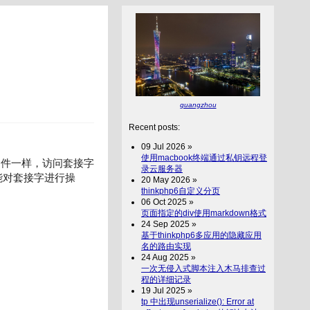
guangzhou
Recent posts:
09 Jul 2026 »
使用macbook终端通过私钥远程登
文件一样，访问套接字
录云服务器
能对套接字进行操
20 May 2026 »
thinkphp6自定义分页
06 Oct 2025 »
页面指定的div使用markdown格式
24 Sep 2025 »
基于thinkphp6多应用的隐藏应用
名的路由实现
24 Aug 2025 »
一次无侵入式脚本注入木马排查过
程的详细记录
19 Jul 2025 »
tp 中出现unserialize(): Error at