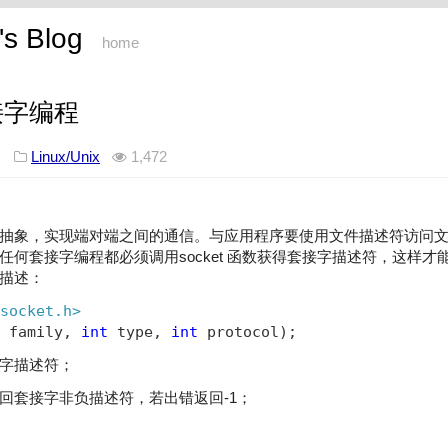
s Blog
home
接字编程
16
Linux/Unix
1,472
抽象，实现端对端之间的通信。与应用程序要使用文件描述符访问
任何套接字编程都必须调用socket 函数获得套接字描述符，这样才
描述：
socket.h>
 family, 
int
 type, 
int
 protocol)
;
字描述符；
回套接字非负描述符，若出错返回-1；