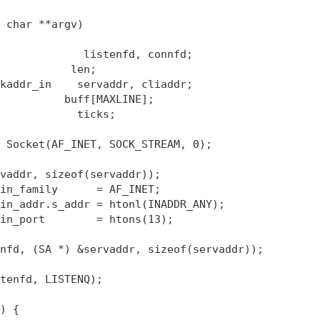
 char **argv)

             listenfd, connfd;

           len;

kaddr_in    servaddr, cliaddr;

          buff[MAXLINE];

            ticks;

 Socket(AF_INET, SOCK_STREAM, 0);

vaddr, sizeof(servaddr));

in_family      = AF_INET;

in_addr.s_addr = htonl(INADDR_ANY);

in_port        = htons(13);    

nfd, (SA *) &servaddr, sizeof(servaddr));

tenfd, LISTENQ);

) {
