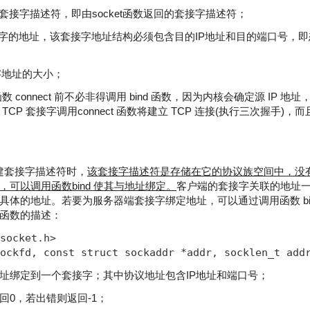
用的套接字描述符，即由socket函数返回的套接字描述符；
的套接字的地址，该套接字地址结构必须包含目的IP地址和目的端口号，
接字地址的大小；
数 connect 前不必非得调用 bind 函数，因为内核会确定源 IP 
CP 套接字调用connect 函数将建立 TCP 连接(执行三次握手)
 创建套接字描述符时，
该套接字描述符是存储在它的协议族空间中，没
可以调用函数bind 使其与地址绑定。
客户端的套接字关联的地址
具体的地址。若要为服务器端套接字绑定地址，可以通过调用函数 bi
函数的描述：
socket.h>   

ockfd, const struct sockaddr *addr, socklen_t add
址绑定到一个套接字；其中协议地址包含IP地址和端口号；
回0，若出错则返回-1；