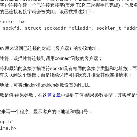
客户连接创建一个已连接套接字(表示 TCP 三次握手已完成)，当服
的已连接套接字就会被关闭。该函数描述如下：
socket.h>   

 sockfd, struct sockaddr *cliaddr, socklen_t *add
 addrlen 用来返回已连接的对端（客户端）的协议地址；
符，该描述符连接到调用connect函数的客户端；
和原始的套接字描述符sockfd具有相同的套接字类型和地址族，而传
fd没有关联到这个链接，而是继续保持可用状态并接受其他连接请求；
可将cliaddr和addrlen参数设置为NULL
数是值-结果参数，在
这篇文章
中讲到了值-结果参数类型，其实就是
数来写一个程序，显示客户的IP地址和端口号：
np.h"

ime.h>
