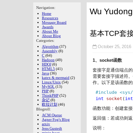
Navigation:
Wu Yudong'
Home
Resources
Message Board
Awards
基本TCP套
About Me
About Blog
Categories:
Algorithm
(37)
October 25, 20
Assembly
(8)
C
(64)
Hadoop
(49)
1、socket函数
HDOJ
(6)
HTML5
(41)
套接字是通信端点的
Java
(36)
需要套接字描述符。
katex & mermaid
(2)
Linux/Unix
(54)
作。以下是该函数的
MySQL
(13)
PHP
(8)
#
include
<sys/
ThinkPHP
(52)
int
socket
(
int
杂记
(8)
欧拉计划
(46)
函数功能：创建套接
Blogroll:
ACM Queue
返回值：若成功则返
Agner Fog's Blog
arxiv
说明：
Jens Gustedt
minix boot