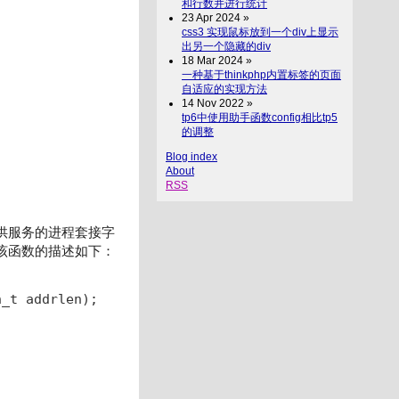
和行数并进行统计
23 Apr 2024 »
css3 实现鼠标放到一个div上显示
出另一个隐藏的div
18 Mar 2024 »
一种基于thinkphp内置标签的页面
自适应的实现方法
14 Nov 2022 »
tp6中使用助手函数config相比tp5
的调整
Blog index
About
RSS
提供服务的进程套接字
接。该函数的描述如下：
n_t addrlen);