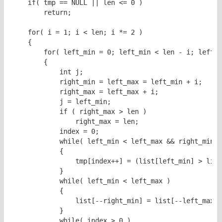
    if( tmp == NULL || len <= 0 )

        return;

    for( i = 1; i < len; i *= 2 )

    {

        for( left_min = 0; left_min < len - i; left_m
        {

            int j;

            right_min = left_max = left_min + i;

            right_max = left_max + i;

            j = left_min;

            if ( right_max > len )

                right_max = len;

            index = 0;

            while( left_min < left_max && right_min <
            {

                tmp[index++] = (list[left_min] > list
            }

            while( left_min < left_max )

            {

                list[--right_min] = list[--left_max];

            }

            while( index > 0 )
