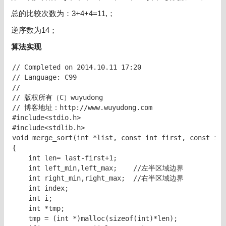
总的比较次数为：3+4+4=11,；
逆序数为14；
算法实现
// Completed on 2014.10.11 17:20

// Language: C99

//

// 版权所有（C）wuyudong

// 博客地址：http://www.wuyudong.com

#include<stdio.h>

#include<stdlib.h>

void merge_sort(int *list, const int first, const int
{

    int len= last-first+1;  

    int left_min,left_max;    //左半区域边界 

    int right_min,right_max;  //右半区域边界 

    int index;

    int i;

    int *tmp;

    tmp = (int *)malloc(sizeof(int)*len);
