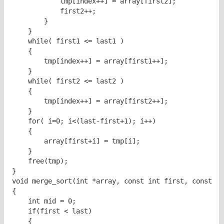
            tmp[index++] = array[first2];

            first2++;

        }

    }

    while( first1 <= last1 )

    {

        tmp[index++] = array[first1++];

    }

    while( first2 <= last2 )

    {

        tmp[index++] = array[first2++];

    }

    for( i=0; i<(last-first+1); i++)

    {

        array[first+i] = tmp[i];

    }

    free(tmp);

}

void merge_sort(int *array, const int first, const in
{

    int mid = 0;

    if(first < last)

    {
