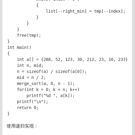
            {

                list[--right_min] = tmp[--index];

            }

        }

    }

    free(tmp);

}

int main()

{

    int a[] = {288, 52, 123, 30, 212, 23, 10, 233};

    int n, mid;

    n = sizeof(a) / sizeof(a[0]);

    mid = n / 2;

    merge_sort(a, 0, n - 1);

    for(int k = 0; k < n; k++)

        printf("%d ", a[k]);

    printf("\n");

    return 0;

}
使用递归实现：