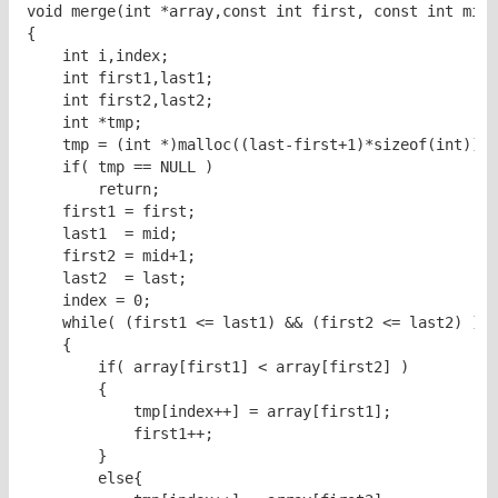
void merge(int *array,const int first, const int mid,
{

    int i,index;

    int first1,last1;

    int first2,last2;

    int *tmp;

    tmp = (int *)malloc((last-first+1)*sizeof(int));

    if( tmp == NULL )

        return;

    first1 = first;

    last1  = mid;

    first2 = mid+1;

    last2  = last;

    index = 0;

    while( (first1 <= last1) && (first2 <= last2) )

    {

        if( array[first1] < array[first2] )

        {

            tmp[index++] = array[first1];

            first1++;

        }

        else{
