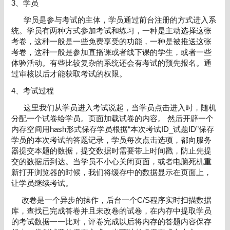
3、学员
学员是参与考试的主体，学员通过前台注册的方式进入系
统。学员有两种方式参加考试和练习，一种是主动选择这张
考卷，这种一般是一些免费享受的功能，一种是被推送这张
考卷，这种一般是参加直播课或者线下课的学生，或者一些
体验活动。有些比较复杂的系统还会有考试的预先报名。通
过审核以后才能获取考试的权限。
4、考试过程
这里我们从学员进入考试说起，当学员点击进入时，随机
分配一个试卷给学员。页面加载试卷的内容。 然后开辟一个
内存空间用hash形式保存学员根据“本次考试ID_试题ID”保存
学员的本次考试的答题记录，学员每次点击选项，都向服务
器提交本题的数据，提交数据时需要带上时间戳，防止先提
交的数据后到达。当学员不小心关闭页面，或者电脑死机重
新打开浏览器的时候，我们将缓存中的数据显示在页面上，
让学员继续考试。
改卷是一个异步的操作，后台一个C/S程序实时扫描数据
库，查找已完成答卷并且未改卷的试卷，在内存中提取学员
的考试数据一一比对，评卷完成以后将内存的答题内容保存