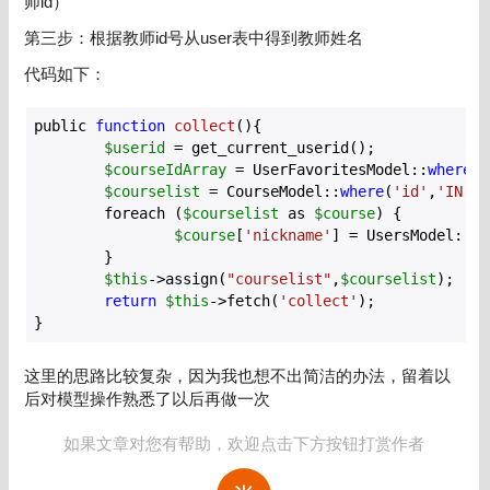
师id）
第三步：根据教师id号从user表中得到教师姓名
代码如下：
public 
function
collect
(){

$userid
 = get_current_userid();

$courseIdArray
 = UserFavoritesModel::
where
(
'
$courselist
 = CourseModel::
where
(
'id'
,
'IN'
, 
	foreach (
$courselist
 as 
$course
) {

$course
[
'nickname'
] = UsersModel::
wh
	}

$this
->assign(
"courselist"
,
$courselist
);

return
$this
->fetch(
'collect'
);

}
这里的思路比较复杂，因为我也想不出简洁的办法，留着以
后对模型操作熟悉了以后再做一次
如果文章对您有帮助，欢迎点击下方按钮打赏作者