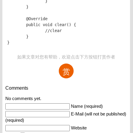
		}		

	}

	@Override

	public void clear() {

		//clear

	}

}
如果文章对您有帮助，欢迎点击下方按钮打赏作者
赏
Comments
No comments yet.
Name (required)
E-Mail (will not be published)
(required)
Website