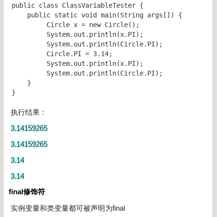
public class ClassVariableTester { 

    public static void main(String args[]) { 

         Circle x = new Circle();  

         System.out.println(x.PI); 

         System.out.println(Circle.PI); 

         Circle.PI = 3.14; 

         System.out.println(x.PI); 

         System.out.println(Circle.PI); 

    } 

}
执行结果：
3.14159265
3.14159265
3.14
3.14
final修饰符
实例变量和类变量都可被声明为final