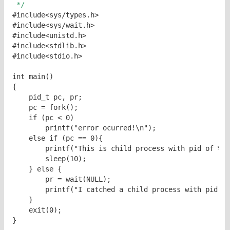
 */
#include<sys/types.h>

#include<sys/wait.h>

#include<unistd.h>

#include<stdlib.h>

#include<stdio.h>

int main()

{

    pid_t pc, pr;

    pc = fork();

    if (pc < 0)

        printf("error ocurred!\n");

    else if (pc == 0){

        printf("This is child process with pid of %d\
        sleep(10);

    } else {

        pr = wait(NULL);

        printf("I catched a child process with pid of
    }

    exit(0);

}