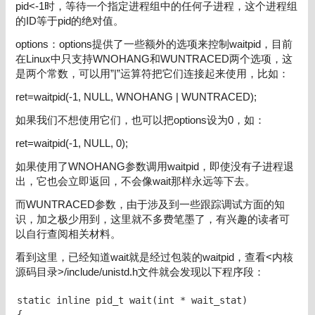
pid<-1时，等待一个指定进程组中的任何子进程，这个进程组
的ID等于pid的绝对值。
options：options提供了一些额外的选项来控制waitpid，目前
在Linux中只支持WNOHANG和WUNTRACED两个选项，这
是两个常数，可以用”|”运算符把它们连接起来使用，比如：
ret=waitpid(-1, NULL, WNOHANG | WUNTRACED);
如果我们不想使用它们，也可以把options设为0，如：
ret=waitpid(-1, NULL, 0);
如果使用了WNOHANG参数调用waitpid，即使没有子进程退
出，它也会立即返回，不会像wait那样永远等下去。
而WUNTRACED参数，由于涉及到一些跟踪调试方面的知
识，加之极少用到，这里就不多费笔墨了，有兴趣的读者可
以自行查阅相关材料。
看到这里，已经知道wait就是经过包装的waitpid，查看<内核
源码目录>/include/unistd.h文件就会发现以下程序段：
static inline pid_t wait(int * wait_stat)

{
