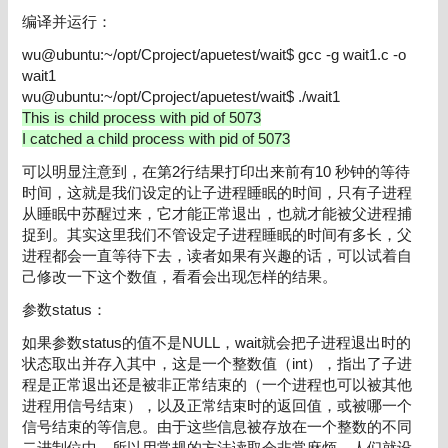
编译并运行：
wu@ubuntu:~/opt/Cproject/apuetest/wait$ gcc -g wait1.c -o
wait1
wu@ubuntu:~/opt/Cproject/apuetest/wait$ ./wait1
This is child process with pid of 5073
I catched a child process with pid of 5073
可以明显注意到，在第2行结果打印出来前有10 秒钟的等待
时间，这就是我们设定的让子进程睡眠的时间，只有子进程
从睡眠中苏醒过来，它才能正常退出，也就才能被父进程捕
捉到。其实这里我们不管设定子进程睡眠的时间有多长，父
进程都会一直等待下去，读者如果有兴趣的话，可以试着自
己修改一下这个数值，看看会出现怎样的结果。
参数status：
如果参数status的值不是NULL，wait就会把子进程退出时的
状态取出并存入其中，这是一个整数值（int），指出了子进
程是正常退出还是被非正常结束的（一个进程也可以被其他
进程用信号结束），以及正常结束时的返回值，或被哪一个
信号结束的等信息。由于这些信息被存放在一个整数的不同
二进制位中，所以用常规的方法读取会非常麻烦，人们就设