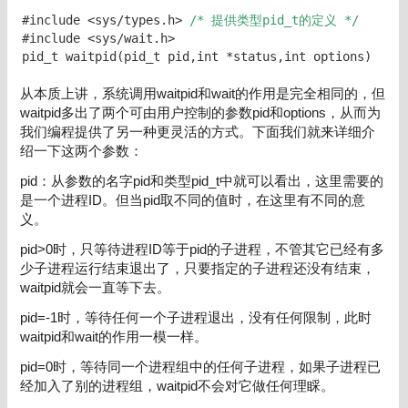
#include <sys/types.h> 
/* 提供类型pid_t的定义 */
#include <sys/wait.h>

pid_t waitpid(pid_t pid,int *status,int options)
从本质上讲，系统调用waitpid和wait的作用是完全相同的，但
waitpid多出了两个可由用户控制的参数pid和options，从而为
我们编程提供了另一种更灵活的方式。下面我们就来详细介
绍一下这两个参数：
pid：从参数的名字pid和类型pid_t中就可以看出，这里需要的
是一个进程ID。但当pid取不同的值时，在这里有不同的意
义。
pid>0时，只等待进程ID等于pid的子进程，不管其它已经有多
少子进程运行结束退出了，只要指定的子进程还没有结束，
waitpid就会一直等下去。
pid=-1时，等待任何一个子进程退出，没有任何限制，此时
waitpid和wait的作用一模一样。
pid=0时，等待同一个进程组中的任何子进程，如果子进程已
经加入了别的进程组，waitpid不会对它做任何理睬。