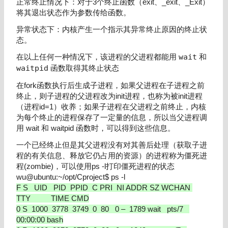
正常终止情况下：对于3个终止函数（exit、_exit、_Exit）
将其退出状态作为参数传给函数。
异常状态下：内核产生一个指示其异常终止原因的终止状
态。
在以上任何一种情况下，该进程的父进程都能用
wait
和
waitpid
函数取得其终止状态
在fork函数执行后生成子进程，如果父进程在子进程之前
终止，则子进程的父进程改为init进程，也称为被init进程
（进程id=1）收养；如果子进程在父进程之前终止，内核
为每个终止的进程保存了一定量的信息，所以当父进程调
用 wait 和 waitpid 函数时，可以得到这些信息。
一个已经终止但是其父进程没有对其善后处理（获取子进
程的有关信息、释放它仍占用的资源）的进程称为僵死进
程(zombie)，可以使用ps -l打印僵死进程的状态
wu@ubuntu:~/opt/Cproject$ ps -l
F S UID PID PPID C PRI NI ADDR SZ WCHAN
TTY TIME CMD
0 S 1000 3778 3749 0 80 0 – 1789 wait pts/7
00:00:00 bash