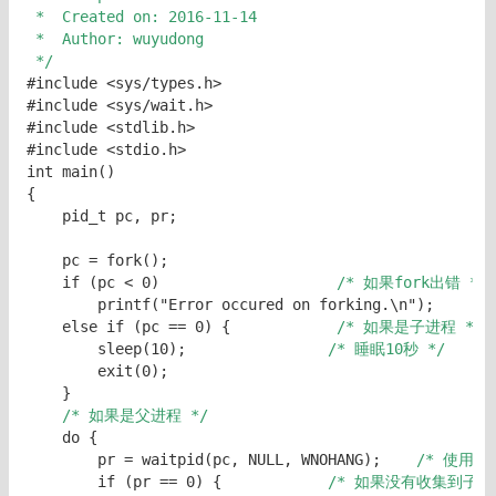
 *  Created on: 2016-11-14 
 *  Author: wuyudong 
 */
#include <sys/types.h>

#include <sys/wait.h>

#include <stdlib.h>

#include <stdio.h>

int main()

{

    pid_t pc, pr;

    pc = fork();

    if (pc < 0)                  
  /* 如果fork出错 */
        printf("Error occured on forking.\n");

    else if (pc == 0) {            
/* 如果是子进程 */
        sleep(10);                
/* 睡眠10秒 */
        exit(0);

    }

/* 如果是父进程 */
    do {

        pr = waitpid(pc, NULL, WNOHANG);    
/* 使用了
        if (pr == 0) {           
 /* 如果没有收集到子进