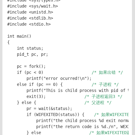
#include <sys/types.h>

#include <sys/wait.h>

#include <unistd.h>

#include <stdlib.h>

#include <stdio.h>

int main()

{

    int status;

    pid_t pc, pr;

    pc = fork();

    if (pc < 0)                   
 /* 如果出错 */
        printf("error ocurred!\n");

    else if (pc == 0) {           
 /* 子进程 */
        printf("This is child process with pid of %d.
        exit(3);               
 /* 子进程返回3 */
    } else {                    
/* 父进程 */
        pr = wait(&status);

        if (WIFEXITED(status)) {    
/* 如果WIFEXITE
            printf("the child process %d exit normall
            printf("the return code is %d./n", WEXITS
        } else                    
/* 如果WIFEXITED返回