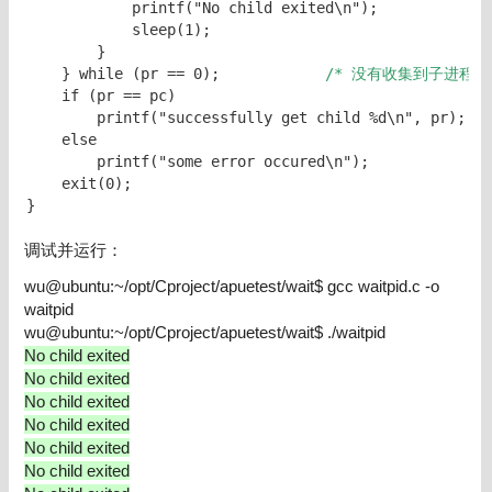
            printf("No child exited\n");

            sleep(1);

        }

    } while (pr == 0);            
/* 没有收集到子进程，
    if (pr == pc)

        printf("successfully get child %d\n", pr);

    else

        printf("some error occured\n");

    exit(0);

}
调试并运行：
wu@ubuntu:~/opt/Cproject/apuetest/wait$ gcc waitpid.c -o
waitpid
wu@ubuntu:~/opt/Cproject/apuetest/wait$ ./waitpid
No child exited
No child exited
No child exited
No child exited
No child exited
No child exited