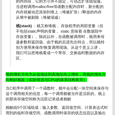
的内存段，它的大小并不固定，可动态扩张或缩减。
当进程调用malloc/free等函数分配内存时，新分配的
内存就被动态添加到堆上（堆被扩张）/释放的内存
从堆中被剔除（堆被缩减）
栈(stack)
：栈又称堆栈， 存放程序的局部变量（但
不包括static声明的变量， static 意味着 在数据段中
存放变量）。除此以外，在函数被调用时，栈用来传
递参数和返回值。由于栈的后进先出特点，所以栈特
别方便用来保存/恢复调用现场。从这个意义上讲，
我们可以把堆栈看成一个寄存、交换临时数据的内存
区。
堆的增长方向为从低地址到高地址向上增长，而栈的增长方
向刚好相反（实际情况与CPU的体系结构有关）
当C程序中调用了一个函数时，栈中会分配一块空间来保存与
这个调用相关的信息，每一个调用都被当作是活跃的。栈上
的那块存储空间称为活跃记录或者栈帧
栈帧由5个区域组成：输入参数、返回值空间、计算表达式时
用到的临时存储空间、函数调用时保存的状态信息以及输出