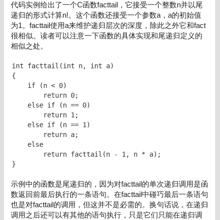
代码实例给出了一个C函数facttail，它接受一个整数n并以尾
递归的形式计算n!。这个函数还接受一个参数a，a的初始值
为1。facttail使用a来维护递归层次的深度，除此之外它和fact
很相似。读者可以注意一下函数的具体实现和尾递归定义的
相似之处。
int facttail(int n, int a)

{

    if (n < 0)

        return 0;

    else if (n == 0)

        return 1;

    else if (n == 1)

        return a;

    else

        return facttail(n - 1, n * a);

}
示例中的函数是尾递归的，因为对facttail的单次递归调用是函
数返回前最后执行的一条语句。在facttail中碰巧最后一条语句
也是对facttail的调用，但这并不是必需的。换句话说，在递归
调用之后还可以有其他的语句执行，只是它们只能在递归调