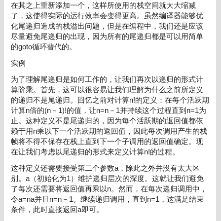
在其之上重新添加一个，这样所使用的栈空间就大大缩减
了，这使得实际的运行效率会变得更高。虽然编译器能够优
化尾递归造成的栈溢出问题，但是在编程中，我们还是应该
尽量避免尾递归的出现，因为所有的尾递归都是可以用简单
的goto循环替代的。
实例
为了理解尾递归是如何工作的，让我们再次以递归的形式计
算阶乘。首先，这可以很容易让我们理解为什么之前所定义
的递归不是尾递归。回忆之前对计算n!的定义：在每个活跃期
计算n倍的(n－1)!的值，让n=n－1并持续这个过程直到n=1为
止。这种定义不是尾递归的，因为每个活跃期的返回值都依
赖于用n乘以下一个活跃期的返回值，因此每次调用产生的栈
帧将不得不保存在栈上直到下一个子调用的返回值确定。现
在让我们考虑以尾递归的形式来定义计算n!的过程。
这种定义还需要接受第二个参数a，除此之外并没有太大区
别。a（初始化为1）维护递归层次的深度。这就让我们避免
了每次还需要将返回值再乘以n。然而，在每次递归调用中，
令a=na并且n=n－1。继续递归调用，直到n=1，这满足结束
条件，此时直接返回a即可。