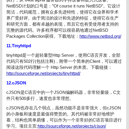
NetBSD计划的口号是：”Of course it runs NetBSD”。它设计
简洁，代码规范，拥有众多先进特性，使得它在业界和学术
界广受好评。由于简洁的设计和先进的特征，使得它在生产
和研究方面，都有卓越的表现，而且它也有受使用者支持的
完整的源代码。许多程序都可以很容易地通过NetBSD
Packages Collection获得。下载地址：
http://www.netbsd.org/
11.Tinyhttpd
tinyhttpd是一个超轻量型Http Server，使用C语言开发，全部
代码只有502行(包括注释)，附带一个简单的Client，可以通过
阅读这段代码理解一个 Http Server 的本质。下载链接：
http://sourceforge.net/projects/tinyhttpd/
12.cJSON
cJSON是C语言中的一个JSON编解码器，非常轻量级，C文
件只有500多行，速度也非常理想。
cJSON也存在几个弱点，虽然功能不是非常强大，但cJSON
的小身板和速度是最值得赞赏的。其代码被非常好地维护
着，结构也简单易懂，可以作为一个非常好的C语言项目进行
学习。项目主页:
http://sourceforge.net/projects/cjson/