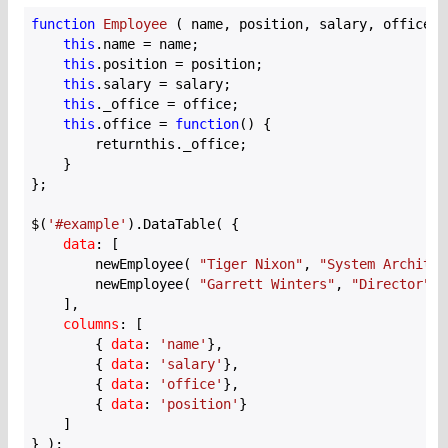
function
Employee
 (
 name, position, salary, office 
)
this
.name = name;

this
.position = position;

this
.salary = salary;

this
._office = office;

this
.office = 
function
(
) 
{

        returnthis._office;

    }

};   

$(
'#example'
).DataTable( {

data
: [

        newEmployee( 
"Tiger Nixon"
, 
"System Architec
        newEmployee( 
"Garrett Winters"
, 
"Director"
, 
    ],

columns
: [

        { 
data
: 
'name'
},

        { 
data
: 
'salary'
},

        { 
data
: 
'office'
},

        { 
data
: 
'position'
}

    ]

} );