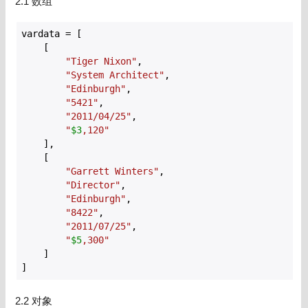
2.1 数组
vardata = [

    [

"Tiger Nixon"
,

"System Architect"
,

"Edinburgh"
,

"5421"
,

"2011/04/25"
,

"
$3
,120"
    ],

    [

"Garrett Winters"
,

"Director"
,

"Edinburgh"
,

"8422"
,

"2011/07/25"
,

"
$5
,300"
    ]

]
2.2 对象