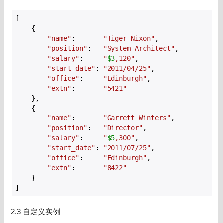
[

    {

"name"
:       
"Tiger Nixon"
,

"position"
:   
"System Architect"
,

"salary"
:     
"
$3
,120"
,

"start_date"
: 
"2011/04/25"
,

"office"
:     
"Edinburgh"
,

"extn"
:       
"5421"
    },

    {

"name"
:       
"Garrett Winters"
,

"position"
:   
"Director"
,

"salary"
:     
"
$5
,300"
,

"start_date"
: 
"2011/07/25"
,

"office"
:     
"Edinburgh"
,

"extn"
:       
"8422"
    }

]
2.3 自定义实例