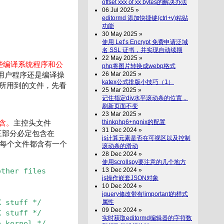
offset xxx of xx bytes的解决办法
06 Jul 2025 »
editormd 添加快捷键(ctrl+v)粘贴
功能
30 May 2025 »
使用 Let’s Encrypt 免费申请泛域
名 SSL 证书，并实现自动续期
22 May 2025 »
放那些编译系统程序和公
php将图片转换成webp格式
26 Mar 2025 »
译用户程序还是编译操
katex公式排版小技巧（1）
统所用到的文件，先看
25 Mar 2025 »
记住指定div水平滚动条的位置，
刷新页面不变
23 Mar 2025 »
thinkphp6+ngnix的配置
含。
主控头文件
31 Dec 2024 »
分，而这三部分必定包含在
js计算元素是否在可视区以及控制
但每个文件都含有一个
滚动条的滑动
28 Dec 2024 »
使用scrollspy要注意的几个地方
13 Dec 2024 »
other files
js操作嵌套JSON对象
10 Dec 2024 »
jquery修改带有!important的样式
属性
X stuff */
09 Dec 2024 »
X stuff */
实时获取editormd编辑器的字符数
e kernel */