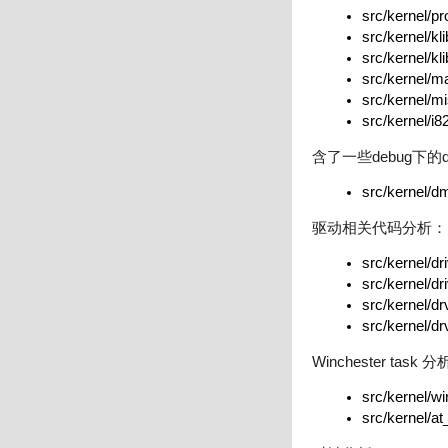
src/kernel/pr
src/kernel/kl
src/kernel/kli
src/kernel/ma
src/kernel/mi
src/kernel/i8
含了一些
debug
下的
src/kernel/d
驱动相关代码分析：
src/kernel/dri
src/kernel/dri
src/kernel/drv
src/kernel/drv
Winchester
task
分
src/kernel/wi
src/kernel/at