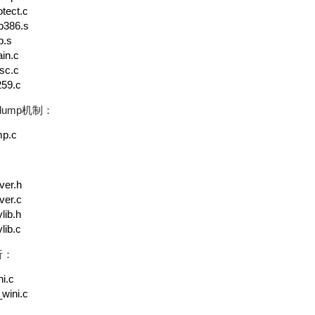
otect.c
ib386.s
b.s
in.c
sc.c
259.c
dump
机制：
mp.c
ver.h
ver.c
lib.h
lib.c
析：
ni.c
_wini.c