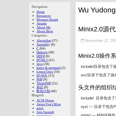
Navigation:
Wu Yudong'
Home
Resources
Message Board
Awards
Minix2.
About Me
About Blog
Categories:
Algorithm
(37)
November 22, 
Assembly
(8)
C
(64)
Hadoop
(49)
Minix2.0操
HDOJ
(6)
HTML5
(41)
Java
(36)
include/目录包
katex & mermaid
(2)
Linux/Unix
(54)
src/目录下包含了
MySQL
(13)
PHP
(8)
ThinkPHP
(52)
头文件的组织
杂记
(8)
欧拉计划
(46)
Blogroll:
include/ 目录
ACM Queue
Agner Fog's Blog
sys/ — 目录下包
arxiv
Jens Gustedt
minix/ — MIN
minix boot