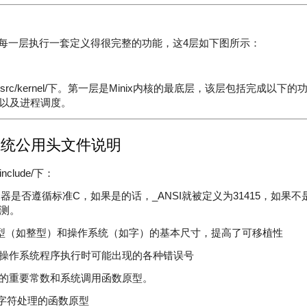
层，每一层执行一套定义得很完整的功能，这4层如下图所示：
src/kernel/下。第一层是Minix内核的最底层，该层包括完成以下
以及进程调度。
操作系统公用头文件说明
lude/下：
测编译器是否遵循标准C，如果是的话，
_ANSI
就被定义为
31415
，如果不
测。
定义语言类型（如整型）和操作系统（如字）的基本尺寸，提高了可移植性
了minix操作系统程序执行时可能出现的各种错误号
含了大量的重要常数和系统调用函数原型。
了用于字符处理的函数原型