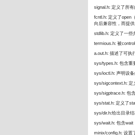
signal.h: 定义
fcntl.h: 定义了
向后兼容性，而提供
stdlib.h: 定
termious.h: 被con
a.out.h: 描述了
sys/types.h: 
sys/ioctl.h: 声
sys/sigcontext.
sys/sigptrace.
sys/stat.h: 定
sys/dir.h:给出目
sys/wait.h: 包
minix/config