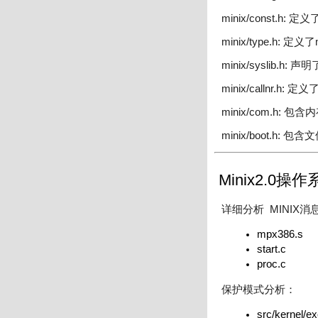
minix/const.
minix/type.h:
minix/syslib.
minix/callnr.h
minix/com.h
minix/boot.h
Minix2.0操
详细分析 MINIX
mpx386.s
start.c
proc.c
保护模式分析：
src/kernel/ex