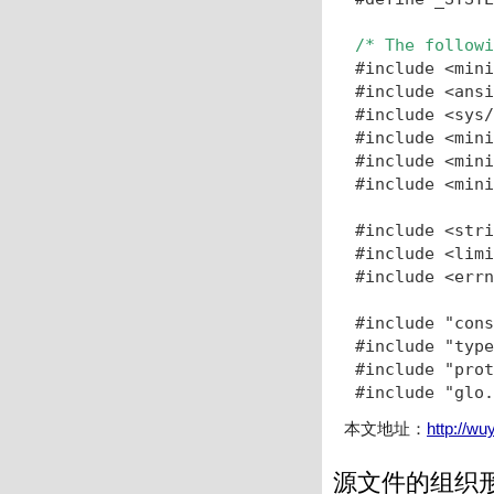
/* The followi
#include <mini
#include <ansi
#include <sys/
#include <mini
#include <mini
#include <mini
#include <stri
#include <limi
#include <errn
#include "cons
#include "type
#include "prot
#include "glo.
本文地址：
http://w
源文件的组织