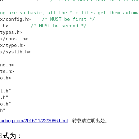
ng are so basic, all the *.c files get them autom
x/config.h>    
/* MUST be first */  
.h>        
/* MUST be second */ 
types.h>

x/const.h>

x/type.h>

x/syslib.h>

ng.h>

ts.h>

o.h>

t.h"

.h"

o.h"

h"
uyudong.com/2016/11/22/3086.html
，转载请注明出处。
形式为：