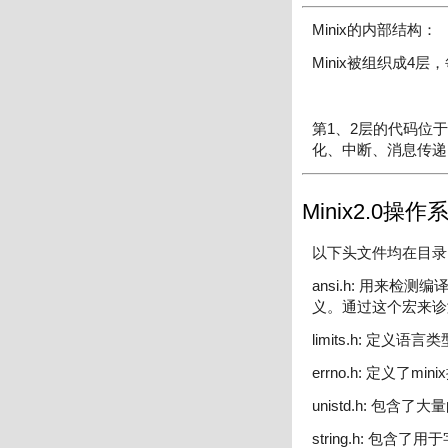
Minix的内部结构：
Minix被组织成4
第1、2层的代码位于
化、中断、消息传递
Minix2.0
以下头文件均在目录inc
ansi.h: 用来检
义。通过这个宏来诊
limits.h: 
errno.h: 定义
unistd.h: 包
string.h: 包含