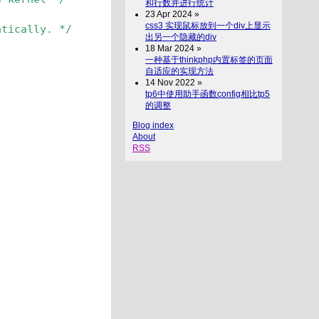
和行数并进行统计
23 Apr 2024 »
css3 实现鼠标放到一个div上显示
atically. */
出另一个隐藏的div
18 Mar 2024 »
一种基于thinkphp内置标签的页面
自适应的实现方法
14 Nov 2022 »
tp6中使用助手函数config相比tp5
的调整
Blog index
About
RSS