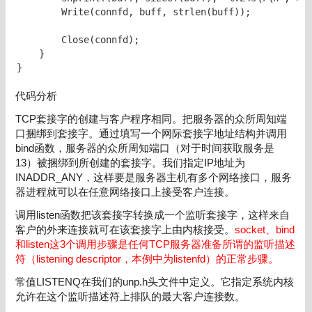
        Write(connfd, buff, strlen(buff));

        Close(connfd);

    }

}
代码分析
TCP套接字的创建与客户程序相同。把服务器的众所周知端
口捆绑到套接字。通过填写一个网际套接字地址结构并调用
bind函数，服务器的众所周知端口（对于时间获取服务是
13）被捆绑到所创建的套接字。我们指定IP地址为
INADDR_ANY，这样要是服务器主机有多个网络接口，服务
器进程就可以在任意网络接口上接受客户连接。
调用listen函数把该套接字转换成一个监听套接字，这样来自
客户的外来连接就可在该套接字上由内核接受。
socket、bind
和listen这3个调用步骤是任何TCP服务器准备所谓的监听描述
符（listening descriptor，本例中为listenfd）的正常步骤。
常值LISTENQ在我们的unp.h头文件中定义。它指定系统内核
允许在这个监听描述符上排队的最大客户连接数。