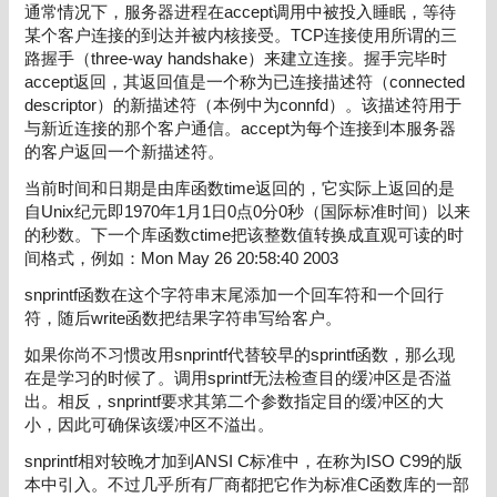
通常情况下，服务器进程在accept调用中被投入睡眠，等待
某个客户连接的到达并被内核接受。TCP连接使用所谓的三
路握手（three-way handshake）来建立连接。握手完毕时
accept返回，其返回值是一个称为已连接描述符（connected
descriptor）的新描述符（本例中为connfd）。该描述符用于
与新近连接的那个客户通信。accept为每个连接到本服务器
的客户返回一个新描述符。
当前时间和日期是由库函数time返回的，它实际上返回的是
自Unix纪元即1970年1月1日0点0分0秒（国际标准时间）以来
的秒数。下一个库函数ctime把该整数值转换成直观可读的时
间格式，例如：Mon May 26 20:58:40 2003
snprintf函数在这个字符串末尾添加一个回车符和一个回行
符，随后write函数把结果字符串写给客户。
如果你尚不习惯改用snprintf代替较早的sprintf函数，那么现
在是学习的时候了。调用sprintf无法检查目的缓冲区是否溢
出。相反，snprintf要求其第二个参数指定目的缓冲区的大
小，因此可确保该缓冲区不溢出。
snprintf相对较晚才加到ANSI C标准中，在称为ISO C99的版
本中引入。不过几乎所有厂商都把它作为标准C函数库的一部