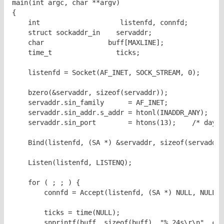
main(int argc, char **argv)

{

    int                    listenfd, connfd;

    struct sockaddr_in    servaddr;

    char                buff[MAXLINE];

    time_t                ticks;

    listenfd = Socket(AF_INET, SOCK_STREAM, 0);

    bzero(&servaddr, sizeof(servaddr));

    servaddr.sin_family      = AF_INET;

    servaddr.sin_addr.s_addr = htonl(INADDR_ANY);

    servaddr.sin_port        = htons(13);    /* dayti
    Bind(listenfd, (SA *) &servaddr, sizeof(servaddr)
    Listen(listenfd, LISTENQ);

    for ( ; ; ) {

        connfd = Accept(listenfd, (SA *) NULL, NULL);

        ticks = time(NULL);

        snprintf(buff, sizeof(buff), "%.24s\r\n", cti