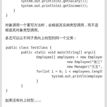
        System.out.println(e2.getSalary());

        System.out.println(e2.getIncome());

    }

对象调用一个重写方法时，会根据其实例类型调用，而不是
根据其对象类型调用。
多态可以让不同子类向上转型到同一个父类：
public class TestClass {

	public static void main(String[] args){

		Employee[] employees = new Employee[]{

				new Employee("张三",20,200),

	 			new Manager("王五",30,3000,1500)};

		for(int i = 0; i < employees.length; i++){

			System.out.println(employees[i]);

		}

	}	

}
如果没有向上转型……