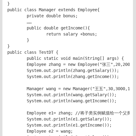
}

public class Manager extends Employee{

	private double bonus;

	……

	public double getIncome(){

		return salary +bonus;

	}

}

public class TestDT {

	public static void main(String[] args) {

        Employee zhang = new Employee("张三",20,200);

        System.out.println(zhang.getSalary());

        System.out.println(zhang.getIncome());

        Manager wang = new Manager("王五",30,3000,1500
        System.out.println(wang.getSalary());

        System.out.println(wang.getIncome());

        Employee e1= zhang; //将子类实例赋值给一个父
        System.out.println(e1.getSalary());  

        System.out.println(e1.getIncome());

        Employee e2 = wang;
