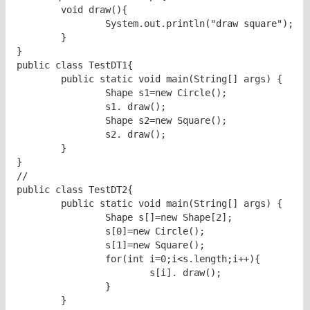
	void draw(){

		System.out.println("draw square");

	}

}

public class TestDT1{

	public static void main(String[] args) {

		Shape s1=new Circle();

		s1. draw();

		Shape s2=new Square();

		s2. draw();

	}	

}

//

public class TestDT2{

	public static void main(String[] args) {

		Shape s[]=new Shape[2];

		s[0]=new Circle();

		s[1]=new Square();

		for(int i=0;i<s.length;i++){

			s[i]. draw();

		}

	}	
