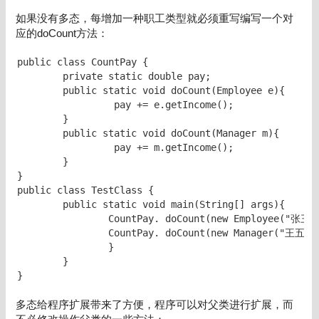
如果没有多态，每增加一种职工类型就必须重写编写一个对
应的doCount方法：
public class CountPay {

	private static double pay;	

	public static void doCount(Employee e){

		 pay += e.getIncome();

	}	

	public static void doCount(Manager m){

		 pay += m.getIncome();

	}	

}

public class TestClass {

	public static void main(String[] args){

		CountPay. doCount(new Employee("张三",20,200));

		CountPay. doCount(new Manager("王五",30,3000,1500);

		}

	}	

多态给程序扩展带来了方便，程序可以对父类进行扩展，而