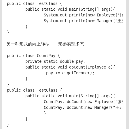
public class TestClass {

	public static void main(String[] args){

		System.out.println(new Employee("张三",20,200));

		System.out.println(new Manager("王五",30,3000,1500);

	}	

另一种形式的向上转型——形参实现多态
public class CountPay {

	private static double pay;	

	public static void doCount(Employee e){

		 pay += e.getIncome();

	}	

}

public class TestClass {

	public static void main(String[] args){

		CountPay. doCount(new Employee("张三",20,200));

		CountPay. doCount(new Manager("王五",30,3000,1500));

		}

	}	
