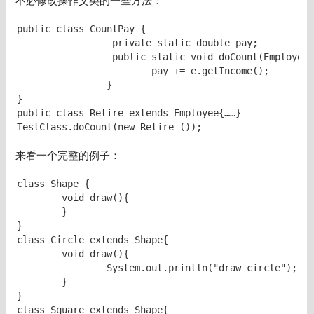
不必修改操作父类的一些方法：
public class CountPay {

		 private static double pay;

		 public static void doCount(Employee e){

		 	pay += e.getIncome();

		}

}

public class Retire extends Employee{……}

来看一个完整的例子：
class Shape {	

	void draw(){

	}	

}

class Circle extends Shape{

	void draw(){

		System.out.println("draw circle");

	}

}

class Square extends Shape{
