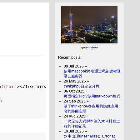
guangzhou
Recent posts:
09 Jul 2026 »
使用macbook终端通过私钥远程登
录云服务器
20 May 2026 »
Editor"
></textarea>

thinkphp6自定义分页
06 Oct 2025 »
页面指定的div使用markdown格式
;

24 Sep 2025 »
基于thinkphp6多应用的隐藏应用
名的路由实现
24 Aug 2025 »
一次无侵入式脚本注入木马排查过
程的详细记录
19 Jul 2025 »
tp 中出现unserialize(): Error at