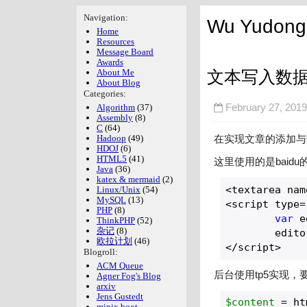
Navigation:
Wu Yudong'
Home
Resources
Message Board
Awards
文本写入数
About Me
About Blog
Categories:
Algorithm
(37)
February 27, 2
Assembly
(8)
C
(64)
Hadoop
(49)
在实现文章的添加与
HDOJ
(6)
HTML5
(41)
这里使用的是baidu的
Java
(36)
katex & mermaid
(2)
<textarea nam
Linux/Unix
(54)
MySQL
(13)
<script type=
PHP
(8)
var
 e
ThinkPHP
(52)
杂记
(8)
	edit
欧拉计划
(46)
</script>
Blogroll:
ACM Queue
后台使用tp5实现，要
Agner Fog's Blog
arxiv
Jens Gustedt
$content
 = ht
minix boot