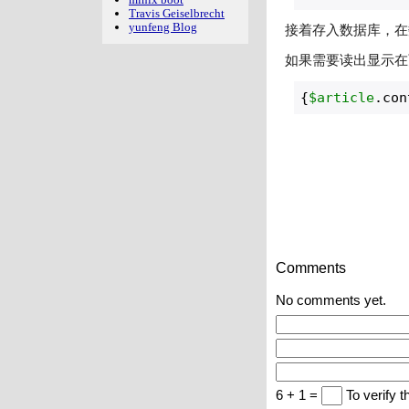
Travis Geiselbrecht
yunfeng Blog
接着存入数据库，在
如果需要读出显示在
{
$article
.con
Comments
No comments yet.
6 + 1 =
To verify t