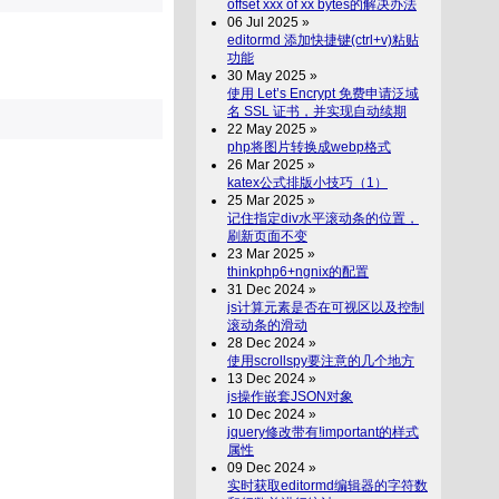
offset xxx of xx bytes的解决办法
06 Jul 2025 »
editormd 添加快捷键(ctrl+v)粘贴
功能
30 May 2025 »
使用 Let’s Encrypt 免费申请泛域
名 SSL 证书，并实现自动续期
22 May 2025 »
php将图片转换成webp格式
26 Mar 2025 »
katex公式排版小技巧（1）
25 Mar 2025 »
记住指定div水平滚动条的位置，
刷新页面不变
23 Mar 2025 »
thinkphp6+ngnix的配置
31 Dec 2024 »
js计算元素是否在可视区以及控制
滚动条的滑动
28 Dec 2024 »
使用scrollspy要注意的几个地方
13 Dec 2024 »
js操作嵌套JSON对象
10 Dec 2024 »
jquery修改带有!important的样式
属性
09 Dec 2024 »
实时获取editormd编辑器的字符数