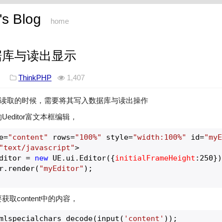
s Blog
home
据库与读出显示
019
ThinkPHP
1,407
读取的时候，需要将其写入数据库与读出操作
Ueditor富文本框编辑，
e=
"content"
 rows=
"100%"
 style=
"width:100%"
 id=
"my
"text/javascript"
>

ditor = 
new
 UE.ui.Editor({
initialFrameHeight
:
250
})
or.render(
"myEditor"
);

获取content中的内容，
mlspecialchars_decode(input(
'content'
));