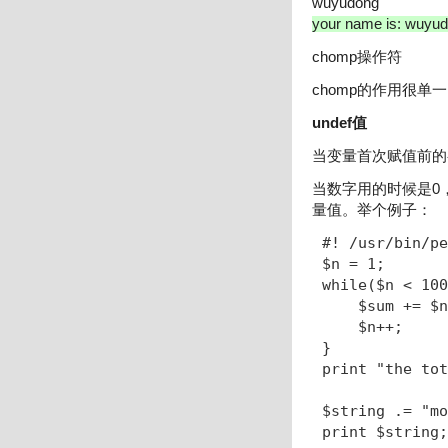
wuyudong
your name is: wuyu
chomp操作符
chomp的作用很
undef值
当变量首次赋值前的初
当数字用的时候是0
量值。举个例子：
#! /usr/bin/pe
$n = 1;

while($n < 100
    $sum += $
    $n++;

}

print "the tot
$string .= "m
print $string;