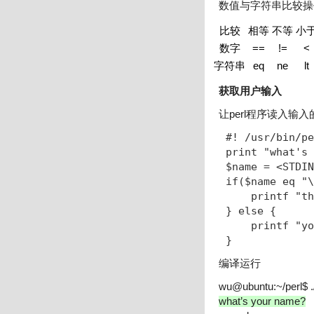
数值与字符串比较操
比较
相等
不等
小
数字
==
!=
<
字符串
eq
ne
lt
获取用户输入
让perl程序读入输
#! /usr/bin/pe
print "what's 
$name = <STDIN
if($name eq "\
    printf "th
} else {

    printf "yo
}
编译运行
wu@ubuntu:~/perl$ ./
what’s your name?