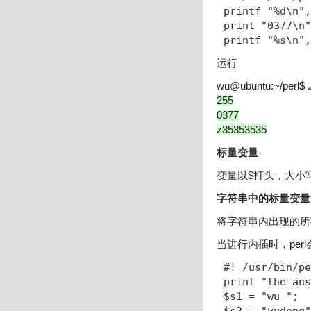
printf "%d\n",
print "0377\n"
printf "%s\n",
运行
wu@ubuntu:~/perl$ .
255
0377
z35353535
标量变量
变量以$打头，大小写
字符串中的标量变量
将字符串内出现的所
当进行内插时，pe
#! /usr/bin/pe
print "the ans
$s1 = "wu ";
