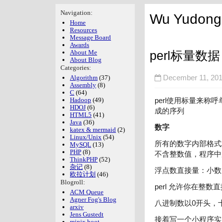
Navigation:
Wu Yudong'
Home
Resources
Message Board
Awards
perl标量数据
About Me
About Blog
Categories:
Algorithm
(37)
December 11, 
Assembly
(8)
C
(64)
Hadoop
(49)
perl使用标量来
HDOJ
(6)
成的序列
HTML5
(41)
Java
(36)
数字
katex & mermaid
(2)
Linux/Unix
(54)
所有的数字内部格式
MySQL
(13)
PHP
(8)
不含整数值，程序中
ThinkPHP
(52)
杂记
(8)
浮点数直接量：小数点
欧拉计划
(46)
Blogroll:
perl 允许你在整数
ACM Queue
Agner Fog's Blog
八进制数以0开头，
arxiv
Jens Gustedt
接着写一个小程序实
minix boot