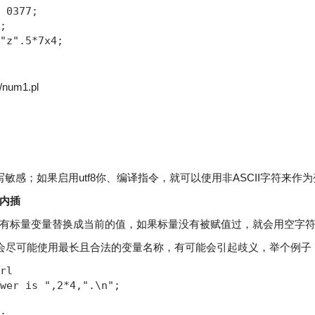
 0377;

;

"z".5*7x4;
/num1.pl
敏感；如果启用utf8你、编译指令，就可以使用非ASCII字符来作
内插
有标量变量替换成当前的值，如果标量没有被赋值过，就会用空字
rl会尽可能使用最长且合法的变量名称，有可能会引起歧义，举个例子
rl

wer is ",2*4,".\n";
