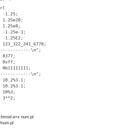
rl

 -1.25;

 1.25e20;

 1.25e8;

 -1.25e-3;

 -1.25E2;

 123_322_341_6778;

------------\n";

 0377;

 0xff;

 0b11111111;

------------\n";

 10.2%3.1;

 10.2%3.1;

 10%3;

chmod a+x num.pl
/num.pl