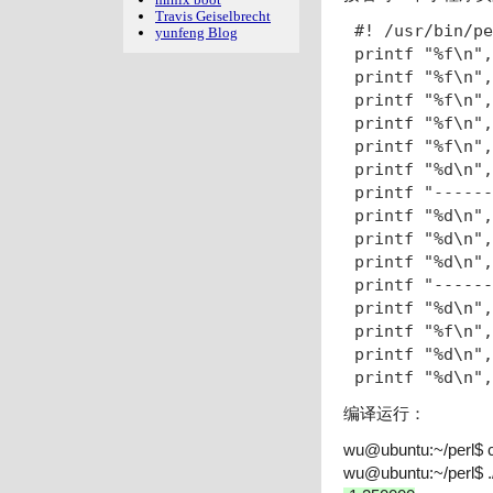
Travis Geiselbrecht
#! /usr/bin/pe
yunfeng Blog
printf "%f\n",
printf "%f\n",
printf "%f\n",
printf "%f\n",
printf "%f\n",
printf "%d\n",
printf "------
printf "%d\n",
printf "%d\n",
printf "%d\n",
printf "------
printf "%d\n",
printf "%f\n",
printf "%d\n",
编译运行：
wu@ubuntu:~/perl$ 
wu@ubuntu:~/perl$ .