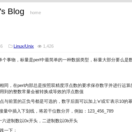
s Blog
home
2016
Linux/Unix
1,426
称呼单个事物，标量是perl中最简单的一种数据类型，标量大部分要么
相同，在perl内部总是按照双精度浮点数的要求保存数字并进行运算的
用到的整数常量会被转换成等效的浮点数值
与前置的正负号都是可选的，数字后面可以加上’e’或’E’表示10的
直接量中插入下划线，将若干位数分开，例如：123_456_789
十六进制数以0x开头，二进制数以0b开头
践一下：