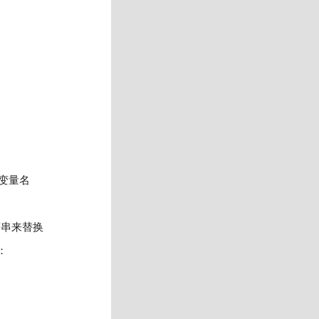
为变量名
符串来替换
：