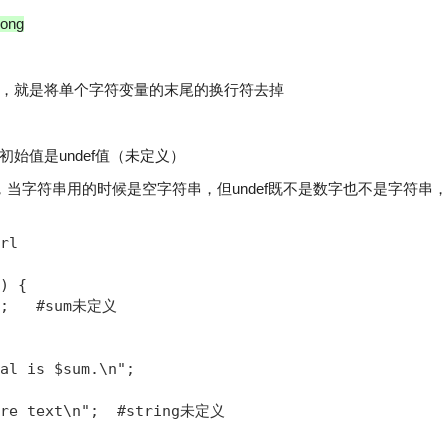
dong
单一，就是将单个字符变量的末尾的换行符去掉
始值是undef值（未定义）
，当字符串用的时候是空字符串，但undef既不是数字也不是字符串
rl

) {

n;   #sum未定义

al is $sum.\n";

ore text\n";  #string未定义
