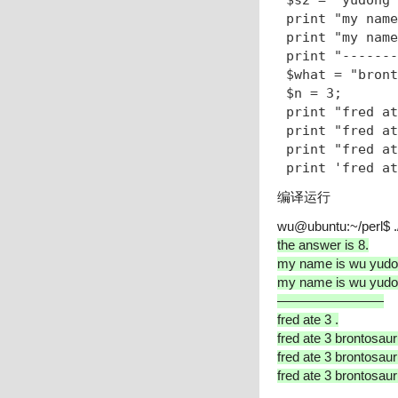
$s2 = "yudong"
print "my name
print "my name
print "-------
$what = "bront
$n = 3;

print "fred 
print "fred 
print "fred 
print 'fred 
编译运行
wu@ubuntu:~/perl$ ./
the answer is 8.
my name is wu yud
my name is wu yud
————————
fred ate 3 .
fred ate 3 brontosau
fred ate 3 brontosau
fred ate 3 brontosau