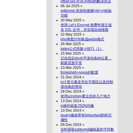
offset xxx of xx bytes的解决办法
06 Jul 2025 »
editormd 添加快捷键(ctrl+v)粘贴
功能
30 May 2025 »
使用 Let’s Encrypt 免费申请泛域
名 SSL 证书，并实现自动续期
22 May 2025 »
php将图片转换成webp格式
26 Mar 2025 »
katex公式排版小技巧（1）
25 Mar 2025 »
记住指定div水平滚动条的位置，
刷新页面不变
23 Mar 2025 »
thinkphp6+ngnix的配置
31 Dec 2024 »
js计算元素是否在可视区以及控制
滚动条的滑动
28 Dec 2024 »
使用scrollspy要注意的几个地方
13 Dec 2024 »
js操作嵌套JSON对象
10 Dec 2024 »
jquery修改带有!important的样式
属性
09 Dec 2024 »
实时获取editormd编辑器的字符数