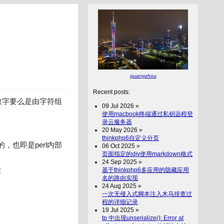
guangzhou
Recent posts:
是数字要么是由字符组
09 Jul 2026 »
使用macbook终端通过私钥远程登
录云服务器
20 May 2026 »
thinkphp6自定义分页
，也即是perl内部
06 Oct 2025 »
页面指定的div使用markdown格式
24 Sep 2025 »
基于thinkphp6多应用的隐藏应用
幂
名的路由实现
24 Aug 2025 »
一次无侵入式脚本注入木马排查过
程的详细记录
19 Jul 2025 »
tp 中出现unserialize(): Error at