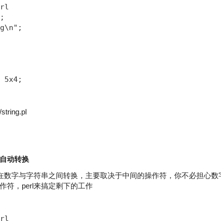
rl

;

g\n";

 5x4;
string.pl
自动转换
自动在数字与字符串之间转换，主要取决于中间的操作符，你不必担心
符，perl来搞定剩下的工作
rl
