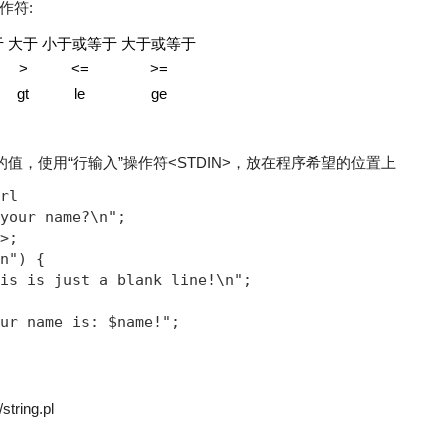
作符:
于
大于
小于或等于
大于或等于
>
<=
>=
gt
le
ge
入的值，使用“行输入”操作符<STDIN>，放在程序希望的位置上
rl

your name?\n";

>;

n") {

is is just a blank line!\n";

ur name is: $name!";

string.pl