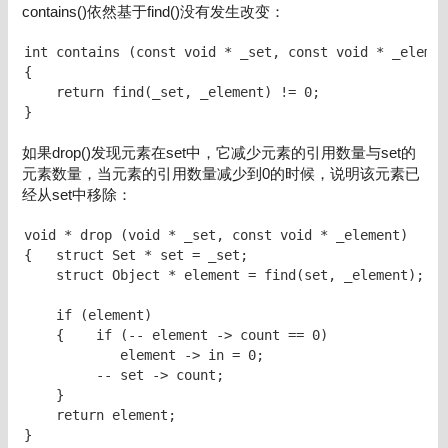
contains()依然基于find()没有发生改变：
int contains (const void * _set, const void * _elemen
{

    return find(_set, _element) != 0;

}
如果drop()发现元素在set中，它减少元素的引用数量与set的
元素数量，当元素的引用数量减少到0的时候，说明该元素已
经从set中移除：
void * drop (void * _set, const void * _element)

{   struct Set * set = _set;

    struct Object * element = find(set, _element);

    if (element)

    {    if (-- element -> count == 0)

            element -> in = 0;

         -- set -> count;

    }

    return element;

}