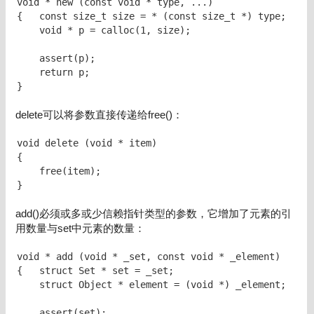
void * new (const void * type, ...)

{   const size_t size = * (const size_t *) type;

    void * p = calloc(1, size);

    assert(p);

    return p;

}
delete可以将参数直接传递给free()：
void delete (void * item)

{

    free(item);

}
add()必须或多或少信赖指针类型的参数，它增加了元素的引
用数量与set中元素的数量：
void * add (void * _set, const void * _element)

{   struct Set * set = _set;

    struct Object * element = (void *) _element;

    assert(set);
