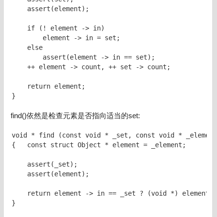
    assert(element);

    if (! element -> in)

        element -> in = set;

    else

        assert(element -> in == set);

    ++ element -> count, ++ set -> count;

    return element;

}
find()依然是检查元素是否指向适当的set:
void * find (const void * _set, const void * _element
{   const struct Object * element = _element;

    assert(_set);

    assert(element);

    return element -> in == _set ? (void *) element :
}