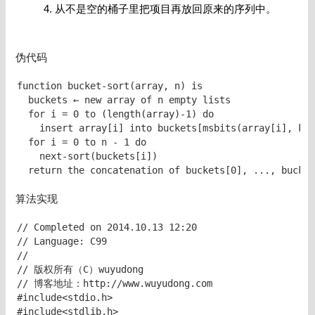
从不是空的桶子里把项目再放回原来的序列中。
伪代码
function bucket-sort(array, n) is

  buckets ← new array of n empty lists

  for i = 0 to (length(array)-1) do

    insert array[i] into buckets[msbits(array[i], k)]

  for i = 0 to n - 1 do

    next-sort(buckets[i])

  return the concatenation of buckets[0], ..., bucket
算法实现
// Completed on 2014.10.13 12:20

// Language: C99

//

// 版权所有（C）wuyudong

// 博客地址：http://www.wuyudong.com

#include<stdio.h>

#include<stdlib.h>
