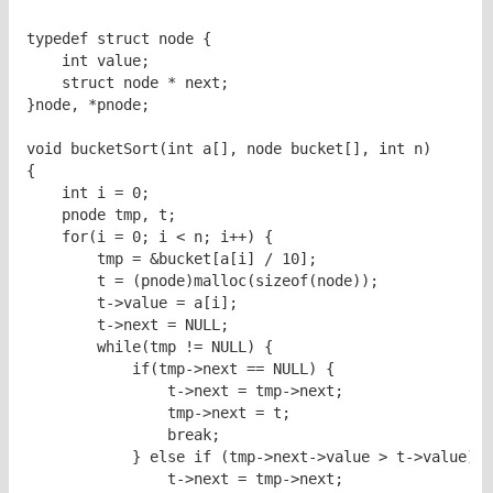
typedef struct node {

    int value;

    struct node * next;

}node, *pnode;

void bucketSort(int a[], node bucket[], int n)

{

    int i = 0;

    pnode tmp, t;

    for(i = 0; i < n; i++) {

        tmp = &bucket[a[i] / 10];

        t = (pnode)malloc(sizeof(node));

        t->value = a[i];

        t->next = NULL;

        while(tmp != NULL) {

            if(tmp->next == NULL) {

                t->next = tmp->next;

                tmp->next = t;

                break;

            } else if (tmp->next->value > t->value) {

                t->next = tmp->next;
