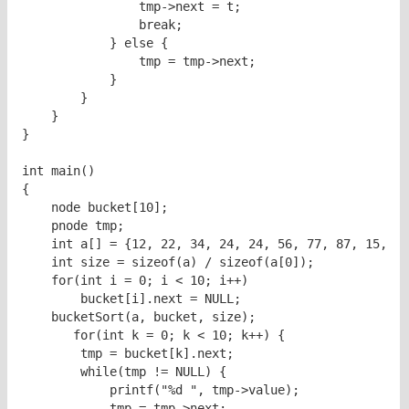
                tmp->next = t;

                break;

            } else {

                tmp = tmp->next;

            }

        }

    }

}

int main()

{

    node bucket[10];

    pnode tmp;

    int a[] = {12, 22, 34, 24, 24, 56, 77, 87, 15, 28
    int size = sizeof(a) / sizeof(a[0]);

    for(int i = 0; i < 10; i++)

        bucket[i].next = NULL;

    bucketSort(a, bucket, size);

       for(int k = 0; k < 10; k++) {

        tmp = bucket[k].next;

        while(tmp != NULL) {

            printf("%d ", tmp->value);

            tmp = tmp->next;
