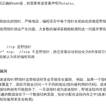
回正确的num值，则需要将该变量声明为
。
static
初始化的指针。严格地说，编程语言中每个指针在初始化前都是野
使用指针就会产生问题。大多数的编译器都能检测到这一问题并警
    //cp 是野指针

char* scp;  //scp 不是野指针，静态变量自动初始化为0并保留它
能被认为坏的编程风格

漏洞
迷途指针/野指针这类错误经常会导致安全漏洞。 例如，如果一个指
e指针被覆盖了，因此可能会访问一个不同的地址(指向被利用的代码)。
据结构就有可能损坏了。一旦该指针成为迷途指针，即使这段内存
兴趣的数据放在下一个数据结构里面，恰好分配在这段内存之中)或者
恰恰被用来安全检测).