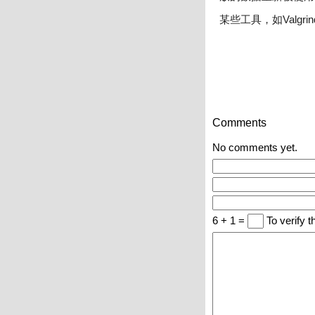
某些工具，如Valgri
Comments
No comments yet.
6 + 1 =
To verify t