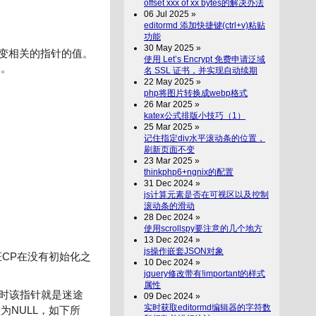
offset xxx of xx bytes的解决办法
06 Jul 2025 »
editormd 添加快捷键(ctrl+v)粘贴
功能
30 May 2025 »
变相关的指针的值。
使用 Let’s Encrypt 免费申请泛域
了。
名 SSL 证书，并实现自动续期
22 May 2025 »
php将图片转换成webp格式
26 Mar 2025 »
katex公式排版小技巧（1）
25 Mar 2025 »
记住指定div水平滚动条的位置，
刷新页面不变
23 Mar 2025 »
thinkphp6+ngnix的配置
31 Dec 2024 »
js计算元素是否在可视区以及控制
滚动条的滑动
28 Dec 2024 »
使用scrollspy要注意的几个地方
13 Dec 2024 »
js操作嵌套JSON对象
证CP在没有初始化之
10 Dec 2024 »
jquery修改带有!important的样式
属性
这时该指针就是迷途
09 Dec 2024 »
实时获取editormd编辑器的字符数
NULL，如下所