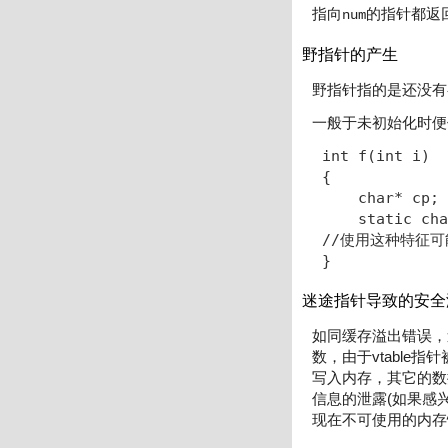
指向
的指针都返
num
野指针的产生
野指针指的是还没有
一般于未初始化时便
int f(int i)

{

    char* cp;
    static 
//使用这种特征可
}
迷途指针导致的安全
如同缓存溢出错误，
数，由于vtabl
写入内存，其它的数
信息的泄露(如果感
现在不可使用的内存