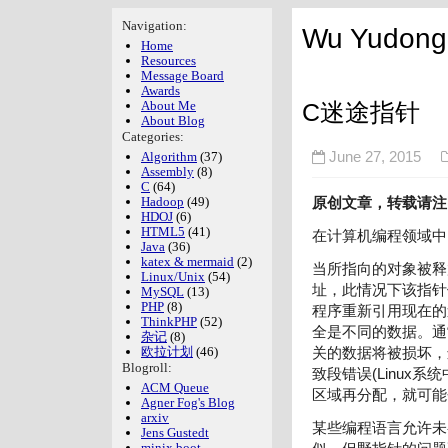
Navigation:
Wu Yudong'
Home
Resources
Message Board
Awards
C迷途指针
About Me
About Blog
Categories:
Algorithm
(37)
June 27, 2015
Assembly
(8)
C
(64)
Hadoop
(49)
原创文章，转载请注
HDOJ
(6)
HTML5
(41)
在计算机编程领域中
Java
(36)
katex & mermaid
(2)
当所指向的对象被释
Linux/Unix
(54)
址，此情况下该指针
MySQL
(13)
PHP
(8)
程序重新引用现在的
ThinkPHP
(52)
全是不同的数据。通
杂记
(8)
欧拉计划
(46)
关的数据将被损坏，
Blogroll:
致段错误(Linux
ACM Queue
区域再分配，就可能
Agner Fog's Blog
arxiv
某些编程语言允许未
Jens Gustedt
minix boot