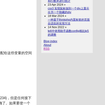
和行数并进行统计
23 Apr 2024 »
css3 实现鼠标放到一个div上显示
出另一个隐藏的div
18 Mar 2024 »
一种基于thinkphp内置标签的页面
自适应的实现方法
14 Nov 2022 »
tp6中使用助手函数config相比tp5
的调整
Blog index
About
RSS
分配给这些变量的空间
34)，但是任何接下
确了。如果要使一个