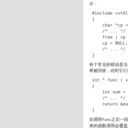
示：
#include <stdl
{

    char *cp =
    /* ... */

    free ( c
    cp = NUL
    /* ... */

}
有个常见的错误是当
将被回收，此时它们
int * func ( v
{

    int num = 
    /* ... */

    return &nu
}
在调用
之后一段
func
来的函数调用会覆盖