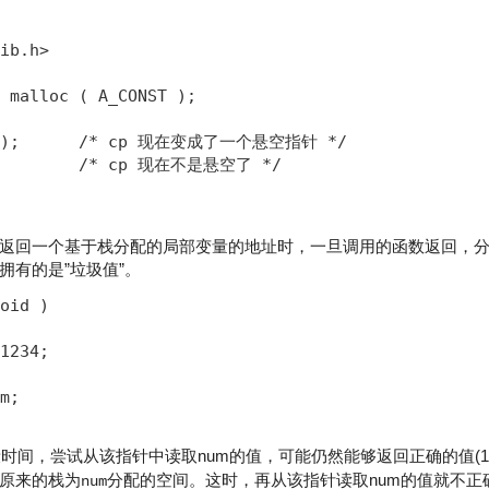
ib.h>

 malloc ( A_CONST );

p );      /* cp 现在变成了一个悬空指针 */

L;        /* cp 现在不是悬空了 */

返回一个基于栈分配的局部变量的地址时，一旦调用的函数返回，
拥有的是”垃圾值”。
oid )

1234;

m;

时间，尝试从该指针中读取num的值，可能仍然能够返回正确的值(12
原来的栈为
分配的空间。这时，再从该指针读取num的值就不正
num