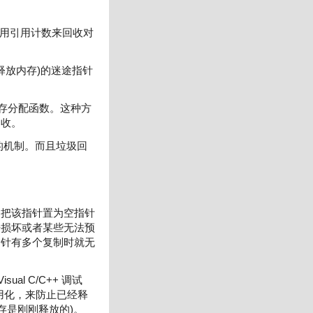
指针使用引用计数来回收对
次释放内存)的迷途指针
存分配函数。这种方
回收。
的机制。而且垃圾回
即把该指针置为空指针
据损坏或者某些无法预
指针有多个复制时就无
 Visual C/C++ 调试
用化，来防止已经释
存是刚刚释放的)。