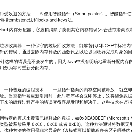
种受欢迎的方法——即使用智能指针（
Smart pointer）。智能
mbstone法和locks-and-keys法。
eHard 内存分配器，它虚拟消除了类似其它内存错误(不合法或者两
垃圾收集器，一种保守的垃圾回收方法，能够替代C和C++中标准内
针的错误，通过去除内存释放的函数代之以垃圾回收器完成对象的
途指针这样的错误是不会发生的，因为Java中没有明确地重新分配内存
用数为零时重新分配内存。
，一种普遍的编程技术——一旦指针指向的内存空间被释放，就立
址。当空指针被重新引用时，此时程序将会立即停止，这将避免数
下来的编程过程产生的错误变得容易发现和解决了。这种技术在该
。
用特定的模式来覆盖已经释放的数据，如
0xDEADBEEF
(Microsoft’s
种类型被释放采用
0xCC
，
0xCD
或者
0xDD
)。这种方法通过将数据无
。这种方法的作用是非常显著的 (该模式可以帮助程序来区分哪些内