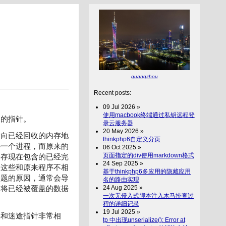
guangzhou
Recent posts:
09 Jul 2026 »
使用macbook终端通过私钥远程登
象的指针。
录云服务器
20 May 2026 »
指向已经回收的内存地
thinkphp6自定义分页
外一个进程，而原来的
06 Oct 2025 »
页面指定的div使用markdown格式
内存现在包含的已经完
24 Sep 2025 »
，这些和原来程序不相
基于thinkphp6多应用的隐藏应用
问题的原因，通常会导
名的路由实现
24 Aug 2025 »
配器将已经被覆盖的数据
一次无侵入式脚本注入木马排查过
程的详细记录
19 Jul 2025 »
误和迷途指针非常相
tp 中出现unserialize(): Error at