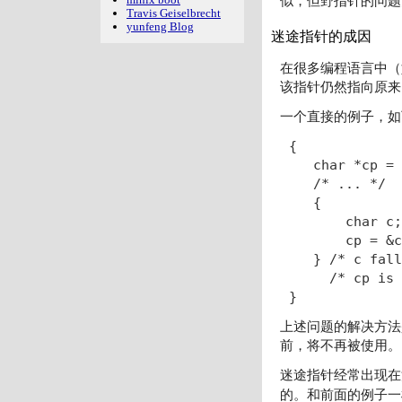
似，但野指针的问题
Travis Geiselbrecht
yunfeng Blog
迷途指针的成因
在很多编程语言中（
该指针仍然指向原来
一个直接的例子，如
{

   char *cp = 
   /* ... */

   {

       char c;

       cp = &c
   } /* c fall
     /* cp is 
}
上述问题的解决方法
前，将不再被使用。
迷途指针经常出现在
的。和前面的例子一