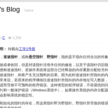
s Blog
home
C
1,256
明：
转载自
工学1号馆
，
迷途指针
，或称
悬空指针
、
野指针
，指的是不指向任何合法的对
放或者收回，但是对该指针没有作任何的修改，以至于该指针仍旧
便称迷途指针。若操作系统将这部分已经释放的内存重新分配给另
迷途指针，则将产生无法预料的后果。因为此时迷途指针所指向的
常来说，若原来的程序继续往迷途指针所指向的内存地址写入数据
进而导致不可预料的程序错误。这种类型的程序错误，不容易找到
系统中)和一般保护错误（Windows系统中）。如果操作系统的内存分
会影响系统的稳定性。
初始化的指针的存在，而这类指针即为野指针。野指针所导致的错