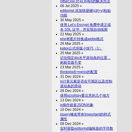
offset xxx of xx bytes的解决办法
06 Jul 2025 »
editormd 添加快捷键(ctrl+v)粘贴
功能
30 May 2025 »
使用 Let’s Encrypt 免费申请泛域
名 SSL 证书，并实现自动续期
22 May 2025 »
php将图片转换成webp格式
26 Mar 2025 »
katex公式排版小技巧（1）
25 Mar 2025 »
记住指定div水平滚动条的位置，
刷新页面不变
23 Mar 2025 »
thinkphp6+ngnix的配置
31 Dec 2024 »
js计算元素是否在可视区以及控制
滚动条的滑动
28 Dec 2024 »
使用scrollspy要注意的几个地方
13 Dec 2024 »
js操作嵌套JSON对象
10 Dec 2024 »
jquery修改带有!important的样式
属性
09 Dec 2024 »
实时获取editormd编辑器的字符数