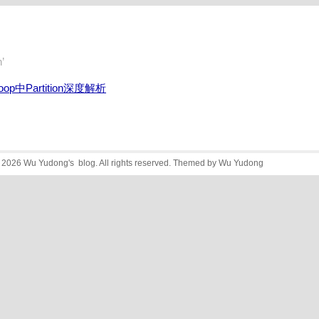
’
oop中Partition深度解析
 Wu Yudong's blog. All rights reserved. Themed by Wu Yudong