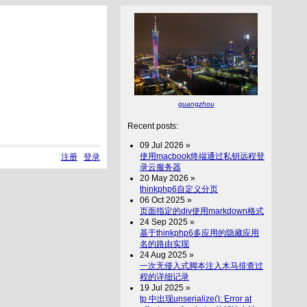
guangzhou
Recent posts:
09 Jul 2026 »
使用macbook终端通过私钥远程登
注册
登录
录云服务器
20 May 2026 »
thinkphp6自定义分页
06 Oct 2025 »
页面指定的div使用markdown格式
24 Sep 2025 »
基于thinkphp6多应用的隐藏应用
名的路由实现
24 Aug 2025 »
一次无侵入式脚本注入木马排查过
程的详细记录
19 Jul 2025 »
tp 中出现unserialize(): Error at