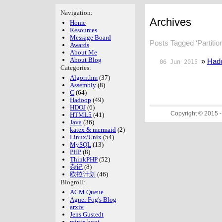
Navigation:
Archives
Home
Resources
Message Board
Posts Tagged ‘Partition
Awards
About Me
About Blog
»
Had
06 Jun 2015
Categories:
Algorithm
(37)
Assembly
(8)
C
(64)
Hadoop
(49)
HDOJ
(6)
Copyright © 2015 - 2026
HTML5
(41)
Java
(36)
katex & mermaid
(2)
Linux/Unix
(54)
MySQL
(13)
PHP
(8)
ThinkPHP
(52)
杂记
(8)
欧拉计划
(46)
Blogroll:
ACM Queue
Agner Fog's Blog
arxiv
Jens Gustedt
minix boot